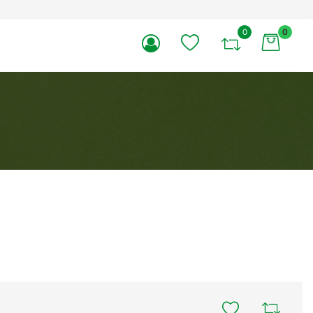
0
0
li.