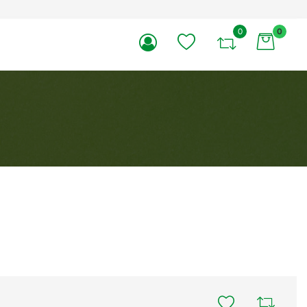
0
0
li.