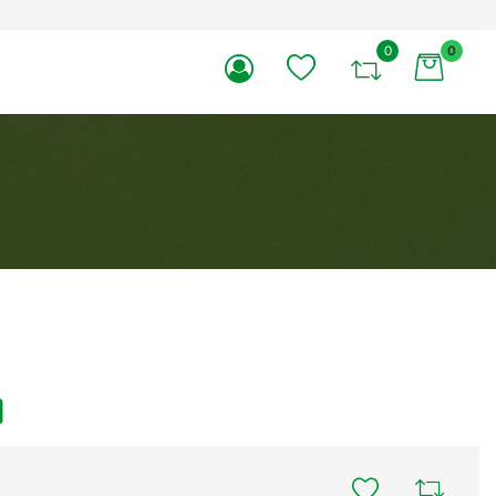
0
0
li.
O