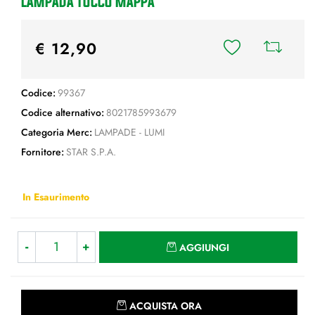
LAMPADA TOCCO MAPPA
€ 12,90
Codice:
99367
Codice alternativo:
8021785993679
Categoria Merc:
LAMPADE - LUMI
Fornitore:
STAR S.P.A.
In Esaurimento
Quantità
AGGIUNGI
Quantità
ACQUISTA ORA