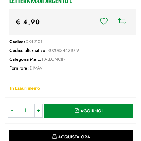
LETTERA MAXI ARGENTO L
€ 4,90
Codice:
XX42101
Codice alternativo:
8020834421019
Categoria Merc:
PALLONCINI
Fornitore:
DIMAV
In Esaurimento
Quantità
AGGIUNGI
Quantità
ACQUISTA ORA