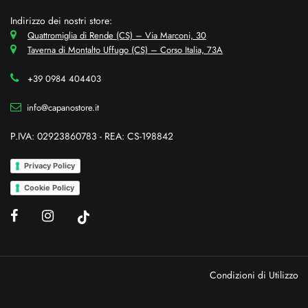
Indirizzo dei nostri store:
Quattromiglia di Rende (CS) – Via Marconi, 30
Taverna di Montalto Uffugo (CS) – Corso Italia, 73A
+39 0984 404403
info@capanostore.it
P.IVA: 02923860783 - REA: CS-198842
Privacy Policy
Cookie Policy
Condizioni di Utilizzo