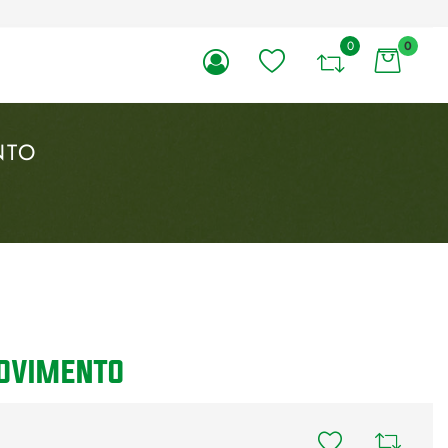
0
0
li.
NTO
MOVIMENTO