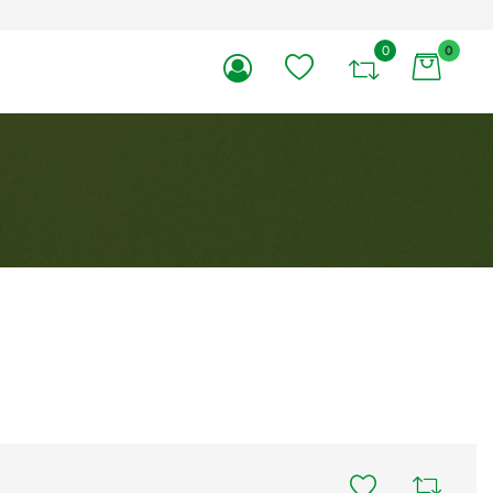
0
0
li.