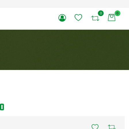
0
0
li.
IO