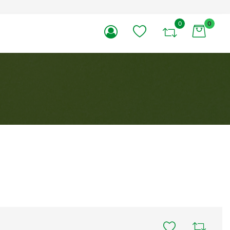
0
0
li.