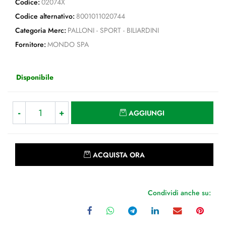
Codice:
02074X
Codice alternativo:
8001011020744
Categoria Merc:
PALLONI - SPORT - BILIARDINI
Fornitore:
MONDO SPA
Disponibile
Quantità
AGGIUNGI
Quantità
ACQUISTA ORA
Condividi anche su: