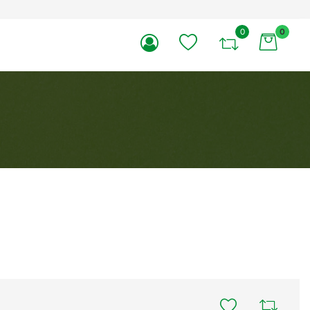
0
0
li.