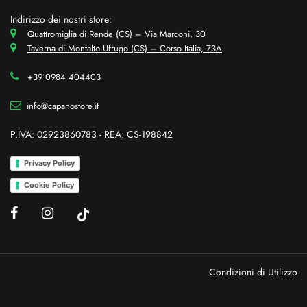
Indirizzo dei nostri store:
Quattromiglia di Rende (CS) – Via Marconi, 30
Taverna di Montalto Uffugo (CS) – Corso Italia, 73A
+39 0984 404403
info@capanostore.it
P.IVA: 02923860783 - REA: CS-198842
Privacy Policy
Cookie Policy
Condizioni di Utilizzo