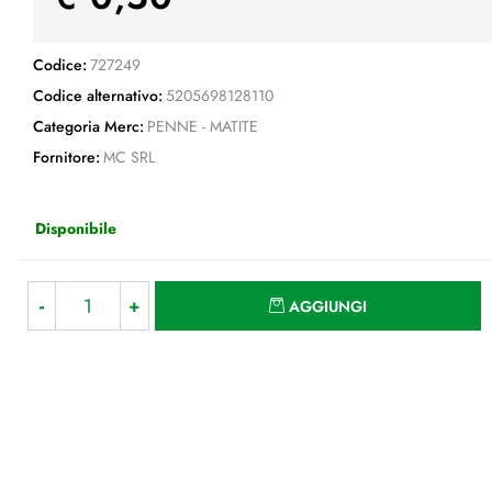
Codice:
727249
Codice alternativo:
5205698128110
Categoria Merc:
PENNE - MATITE
Fornitore:
MC SRL
Disponibile
Quantità
AGGIUNGI