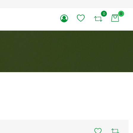
0
0
li.