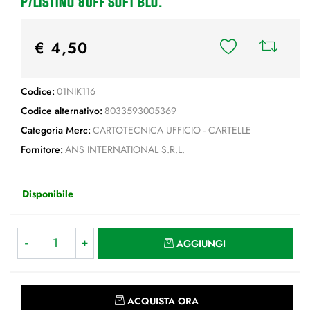
P/LISTINO 80ff SOFT BLU.
€ 4,50
Codice:
01NIK116
Codice alternativo:
8033593005369
Categoria Merc:
CARTOTECNICA UFFICIO - CARTELLE
Fornitore:
ANS INTERNATIONAL S.R.L.
Disponibile
Quantità
AGGIUNGI
Quantità
ACQUISTA ORA