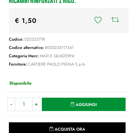
RICAMBI RINFORZATI 1 RIGO.
€ 1,50
Codice:
02222371R
Codice alternativo:
8005235117341
Categoria Merc:
MAXI E QUADERNI
Fornitore:
CARTIERE PAOLO PIGNA S.p.A.
Disponibile
Quantità
AGGIUNGI
Quantità
ACQUISTA ORA