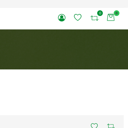
0
0
li.