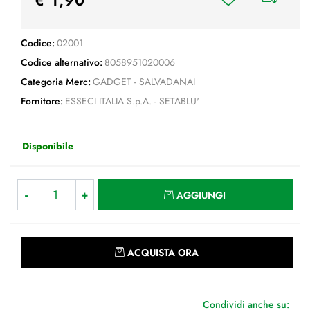
Codice:
02001
Codice alternativo:
8058951020006
Categoria Merc:
GADGET - SALVADANAI
Fornitore:
ESSECI ITALIA S.p.A. - SETABLU'
Disponibile
Quantità
AGGIUNGI
Quantità
ACQUISTA ORA
Condividi anche su: