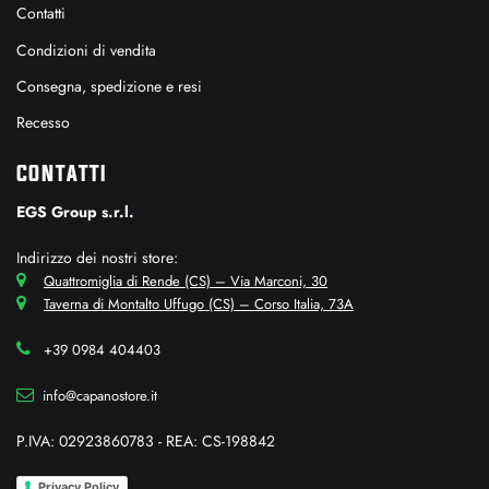
Contatti
Condizioni di vendita
Consegna, spedizione e resi
Recesso
CONTATTI
EGS Group s.r.l.
Indirizzo dei nostri store:
Quattromiglia di Rende (CS) – Via Marconi, 30
Taverna di Montalto Uffugo (CS) – Corso Italia, 73A
+39 0984 404403
info@capanostore.it
P.IVA: 02923860783 - REA: CS-198842
Privacy Policy