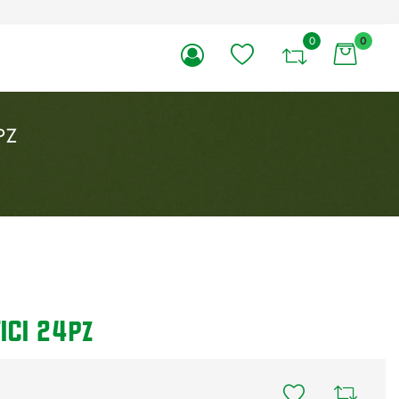
0
0
li.
PZ
ICI 24pz