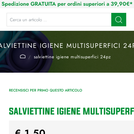
Spedizione GRATUITA per ordini superiori a 39,90€*
La modifica di un filtro aggiorna automaticamente gli altri filtri disponibi
ALVIETTINE IGIENE MULTISUPERFICI 24
salviettine igiene multisuperfici 24pz
RECENSISCI PER PRIMO QUESTO ARTICOLO
SALVIETTINE IGIENE MULTISUPERF
€ 1,50