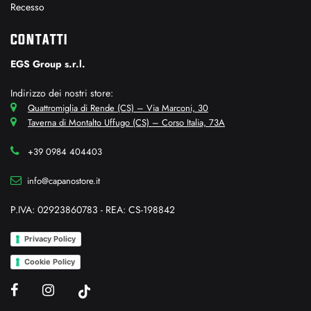
Recesso
CONTATTI
EGS Group s.r.l.
Indirizzo dei nostri store:
Quattromiglia di Rende (CS) – Via Marconi, 30
Taverna di Montalto Uffugo (CS) – Corso Italia, 73A
+39 0984 404403
info@capanostore.it
P.IVA: 02923860783 - REA: CS-198842
Privacy Policy
Cookie Policy