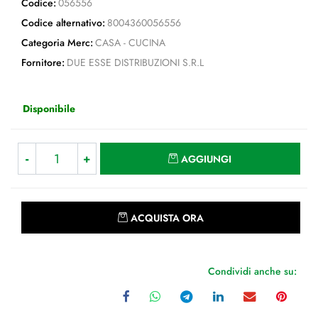
Codice:
056556
Codice alternativo:
8004360056556
Categoria Merc:
CASA - CUCINA
Fornitore:
DUE ESSE DISTRIBUZIONI S.R.L
Disponibile
Quantità
AGGIUNGI
Quantità
ACQUISTA ORA
Condividi anche su: