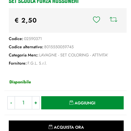
SET SCUOLA FORZA ROSSONERI
€ 2,50
Codice:
02590371
Codice alternativo:
8015550059745
Categoria Merc:
LAVAGNE - SET COLORING - ATTIVITA'
Fornitore:
F.G.L. S.r.l.
Disponibile
Quantità
AGGIUNGI
Quantità
ACQUISTA ORA