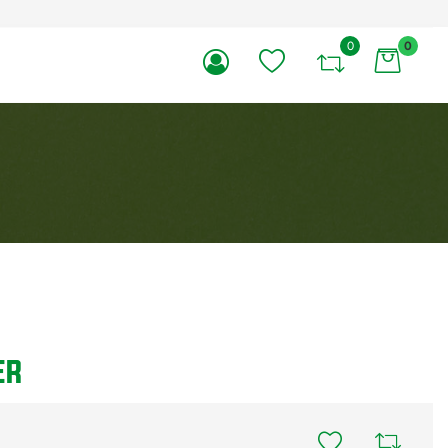
0
0
li.
ER