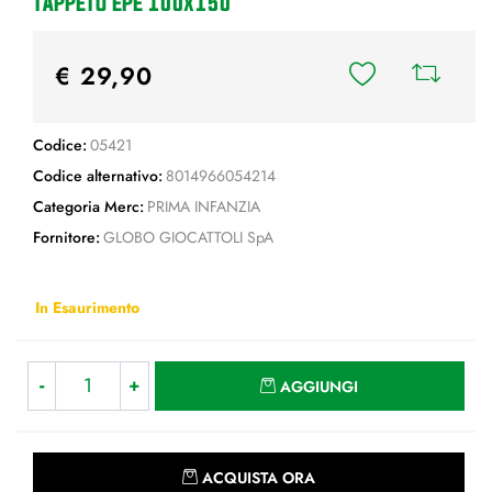
TAPPETO EPE 100x150
€ 29,90
Codice:
05421
Codice alternativo:
8014966054214
Categoria Merc:
PRIMA INFANZIA
Fornitore:
GLOBO GIOCATTOLI SpA
In Esaurimento
Quantità
AGGIUNGI
Quantità
ACQUISTA ORA