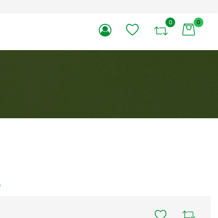
0
0
li.
.