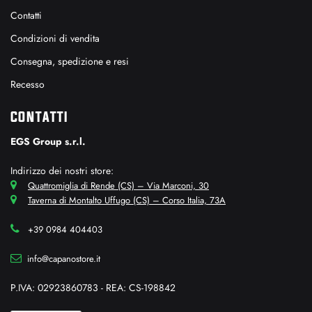
Contatti
Condizioni di vendita
Consegna, spedizione e resi
Recesso
CONTATTI
EGS Group s.r.l.
Indirizzo dei nostri store:
Quattromiglia di Rende (CS) – Via Marconi, 30
Taverna di Montalto Uffugo (CS) – Corso Italia, 73A
+39 0984 404403
info@capanostore.it
P.IVA: 02923860783 - REA: CS-198842