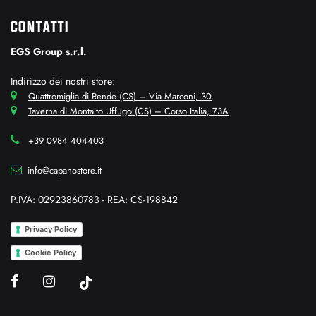
CONTATTI
EGS Group s.r.l.
Indirizzo dei nostri store:
Quattromiglia di Rende (CS) – Via Marconi, 30
Taverna di Montalto Uffugo (CS) – Corso Italia, 73A
+39 0984 404403
info@capanostore.it
P.IVA: 02923860783 - REA: CS-198842
Privacy Policy
Cookie Policy