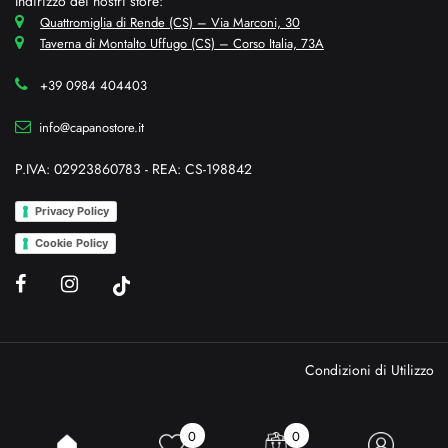
Indirizzo dei nostri store:
Quattromiglia di Rende (CS) – Via Marconi, 30
Taverna di Montalto Uffugo (CS) – Corso Italia, 73A
+39 0984 404403
info@capanostore.it
P.IVA: 02923860783 - REA: CS-198842
Privacy Policy
Cookie Policy
Condizioni di Utilizzo
0
0