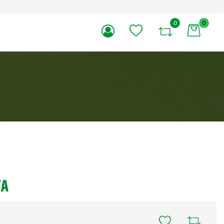
0
0
li.
TA