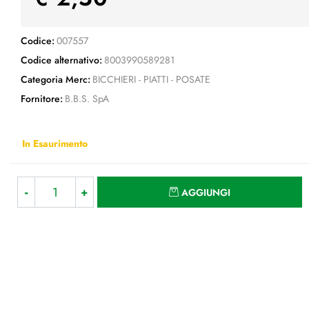
Codice:
007557
Codice alternativo:
8003990589281
Categoria Merc:
BICCHIERI - PIATTI - POSATE
Fornitore:
B.B.S. SpA
In Esaurimento
Quantità
AGGIUNGI