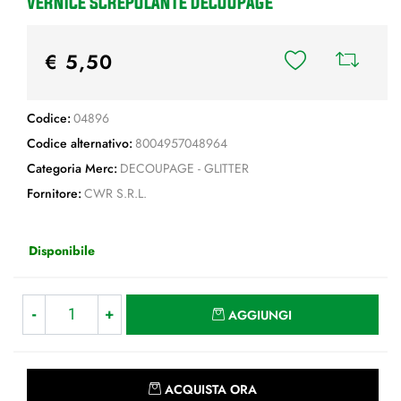
VERNICE SCREPOLANTE DECOUPAGE
€ 5,50
Codice:
04896
Codice alternativo:
8004957048964
Categoria Merc:
DECOUPAGE - GLITTER
Fornitore:
CWR S.R.L.
Disponibile
Quantità
AGGIUNGI
Quantità
ACQUISTA ORA